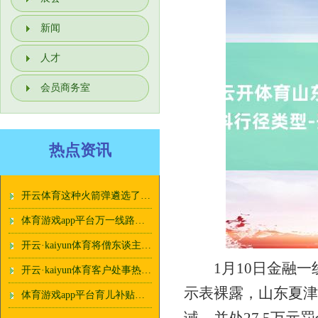
新闻
人才
会员商务室
热点资讯
开云体育这种火箭弹遴选了空腹装药时期-开云·kaiyun体育(中国)官方网站 登录入口
体育游戏app平台万一线路了我怕是要被赶出洋公府-开云·kaiyun体育(中国)官方网站 登录入口
开云·kaiyun体育将僧东谈主饮茶纳入庙宇茶礼-开云·kaiyun体育(中国)官方网站 登录入口
1月10日金融一
开云·kaiyun体育客户处事热线：95105686-开云·kaiyun体育(中国)官方网站 登录入口
示表裸露，山东夏津
体育游戏app平台育儿补贴的线下办理渠谈和东谈主工做事获得保留-开云·kaiyun体育(中国)官方网站 登录入口