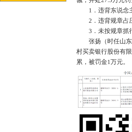
诫，并处27.5万
1．违背东说念主
2．违背规章占压
3．未按规章抓行
张扬（时任山东夏
村买卖银行股份有限
累，被罚金1万元。