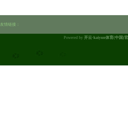
站 登录入口
友情链接：
Powered by
开云·kaiyun体育(中国