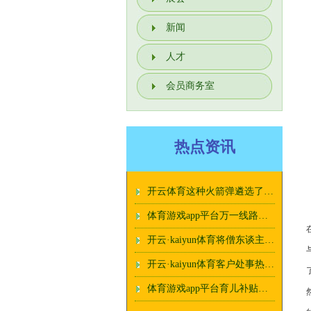
新闻
人才
会员商务室
热点资讯
开云体育这种火箭弹遴选了空腹装药时期-开云·kaiyun体育(中国)官方网站 登录入口
体育游戏app平台万一线路了我怕是要被赶出洋公府-开云·kaiyun体育(中国)官方网站 登录入口
开云·kaiyun体育将僧东谈主饮茶纳入庙宇茶礼-开云·kaiyun体育(中国)官方网站 登录入口
开云·kaiyun体育客户处事热线：95105686-开云·kaiyun体育(中国)官方网站 登录入口
体育游戏app平台育儿补贴的线下办理渠谈和东谈主工做事获得保留-开云·kaiyun体育(中国)官方网站 登录入口