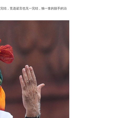
败完结，竞选诺言也无一完结，独一拿的脱手的治