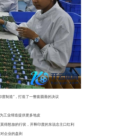
印度制造”，打造了一整套圆善的决议
，为工业缔造提供更多地皮
前莫得怒放的行状，开释印度的东说念主口红利
在对企业的盘剥