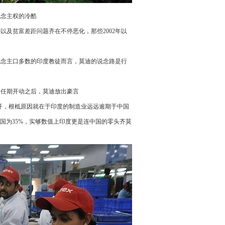
说念主权的冷酷
及贫富差距问题齐在不停恶化，那些2002年以
说念主口多数的印度教徒而言，莫迪的说念路是行
个任期开动之后，莫迪放出豪言
甩开，根柢原因就在于印度的制造业远远逾期于中国
中国为35%，实够数值上印度更是连中国的零头齐莫