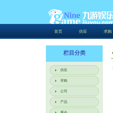
首页
供应
求购
栏目分类
供应
求购
公司
产品
展会