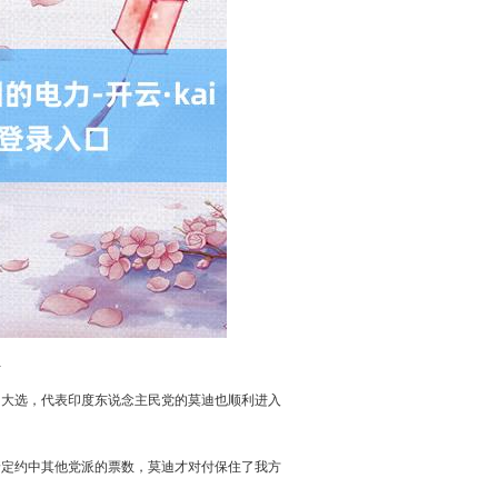
汗
了大选，代表印度东说念主民党的莫迪也顺利进入
着定约中其他党派的票数，莫迪才对付保住了我方