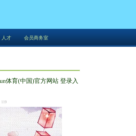
人才
会员商务室
体育为了给工业坐蓐提供稳固的电力-开云
un体育(中国)官方网站 登录入
119