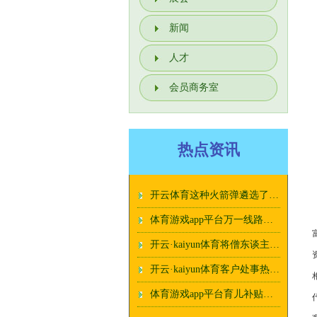
新闻
人才
会员商务室
热点资讯
开云体育这种火箭弹遴选了空腹装药时期-开云·kaiyun体育(中国)官方网站 登录入口
体育游戏app平台万一线路了我怕是要被赶出洋公府-开云·kaiyun体育(中国)官方网站 登录入口
开云·kaiyun体育将僧东谈主饮茶纳入庙宇茶礼-开云·kaiyun体育(中国)官方网站 登录入口
开云·kaiyun体育客户处事热线：95105686-开云·kaiyun体育(中国)官方网站 登录入口
体育游戏app平台育儿补贴的线下办理渠谈和东谈主工做事获得保留-开云·kaiyun体育(中国)官方网站 登录入口