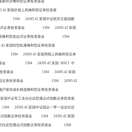
.42 富国低碳新经济搀和型证券投资基金
5.42 富国价值上风搀和型证券投资基
4 24595.42 富国中证医药主题指数
起式证券投资基金 1594 24595.42 富国
无邪建设搀和型发起式证券投资基金 1594
5.42 富国转型机遇搀和型证券投资基
1594 24595.42 富国周期上风搀和型证券
1594 24595.42 富国 MSCI 中
型证券投资基金 1594 24595.42 富国
和型证券投资基金 1594 24595.42
国民裕超越沪港深成长精选搀和型证券投资基金
42 富国中证军工龙头往还型通达式指数证券投资基
94 24595.42 富国中证国企一带一说念往还
式指数证券投资基金 1594 24595.42 富国
公司往还型通达式指数证券投资基金 1568