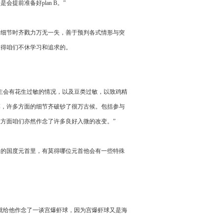
前准备好plan B。”
个细节时齐戮力万无一失，善于预判各式情形与突
值得咱们不休学习和追求的。
主会有花生过敏的情况，以及豆类过敏，以致鸡精
菜，许多方面的细节齐破钞了很万古候。包括参与
方面咱们亦然作念了许多良好入微的改变。”
多的国度元首里，有莫得哪位元首他会有一些特殊
就给他作念了一谈宫爆虾球，因为宫爆虾球又是海