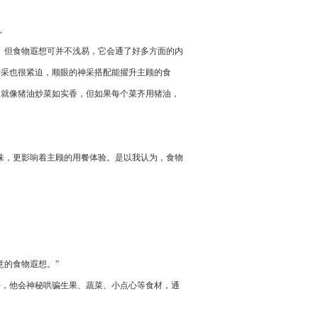
。
。但食物遐想可并不浅易，它会通了好多方面的内
神采也很紧迫，顺眼的神采搭配能擢升主顾的食
。就像猪油炒菜如实香，但如果每个菜齐用猪油，
味，更影响着主顾的用餐体验。是以我认为，食物
意的食物遐想。”
许，他会神秘哄骗生果、蔬菜、小点心等食材，通
。