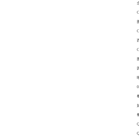
C
C
0