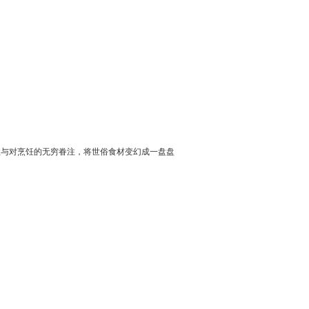
性与对烹饪的无穷眷注，将世俗食材变幻成一盘盘