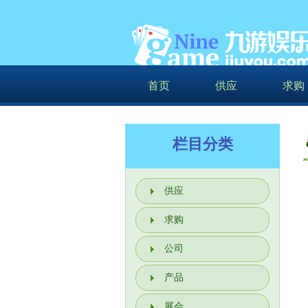
首页
供应
求购
栏目分类
供应
求购
公司
产品
展会