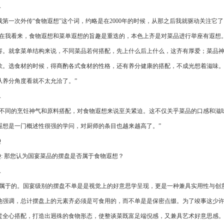
A
我第一次外传“食物遐想”这个词，约略是在2000年的时候，从那之后我就驱动关注它了
“在我看来，食物遐想和菜单遐想的旨趣是重迭的，本色上齐是对菜品进行举座有遐想
容。就拿菜单结构来说，不同菜品若何搭配，先上什么后上什么，这齐有厚爱；菜品
欲。选食材的时候，得商酌各式食材的性格，还有养分健康的搭配，不成光想着滋味
从养分角度看就不太允洽了。”
A
“不同的烹饪神气和原料搭配，对食物遐想来说至关紧迫。这不仅关乎菜品的口感和滋
遐想是一门概述性很强的学问，对厨师的条目也越来越高了。”
Q
Q: 那您认为国宴菜品的摆盘是否属于食物遐想？
A
“属于的。国宴级别的摆盘不单是是视觉上的好意思学呈现，更是一种兼具实用性与创
他强调，总计摆盘上的元素齐必须是可食用的，而不单是是保密点缀。为了竣事这少
过全心搭配，打造出迥殊的食物形态，使整谈菜既富足端倪感，又兼具艺术好意思感