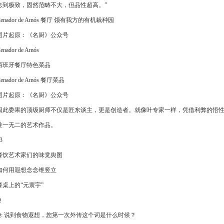
念到极致，固然范畴不大，但品性超高。”
Cenador de Amós 餐厅 领有我方的有机栽种园
图片起原：《名厨》公众号
enador de Amós
西班牙餐厅特色菜品
enador de Amós 餐厅菜品
图片起原：《名厨》公众号
因此委果的顶级厨师不仅是匠东谈主，更是创造者。就像叶专家一样，凭借利弊的悟
唯一无二的艺术作品。
3
餐饮艺术家们的味觉舆图
如何用遐想念念维竖立
餐桌上的“元寰宇”
Q
Q: 说到食物遐想，您第一次外传这个词是什么时候？