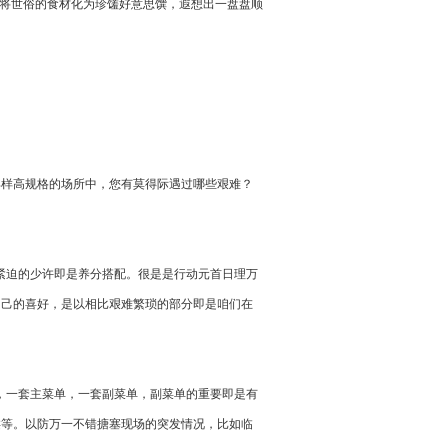
，将世俗的食材化为珍馐好意思馔，遐想出一盘盘顺
那样高规格的场所中，您有莫得际遇过哪些艰难？
紧迫的少许即是养分搭配。很是是行动元首日理万
自己的喜好，是以相比艰难繁琐的部分即是咱们在
，一套主菜单，一套副菜单，副菜单的重要即是有
类等。以防万一不错搪塞现场的突发情况，比如临