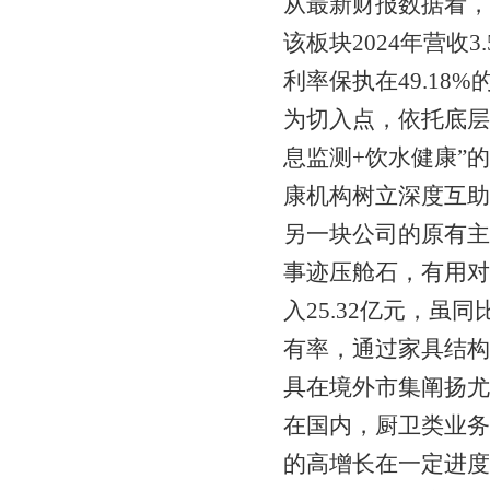
从最新财报数据看，
该板块2024年营收3
利率保执在49.1
为切入点，依托底层A
息监测+饮水健康”
康机构树立深度互助
另一块公司的原有主
事迹压舱石，有用对
入25.32亿元，虽
有率，通过家具结构优
具在境外市集阐扬尤为
在国内，厨卫类业务
的高增长在一定进度