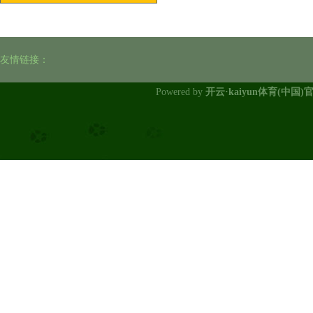
友情链接：
Powered by
开云·kaiyun体育(中国