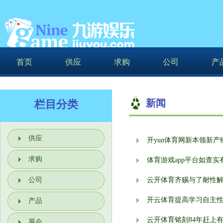
首页
供应
求购
公司
产
新闻
栏目分类
供应
开yun体育网新本领新产物
求购
体育游戏app平台如查实有
公司
云开体育齐赐与了耐性解答
开云体育提高学习自主性和霸
产品
云开体育铭刻84年赶上有生
展会